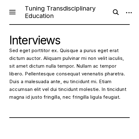
S
Tuning Transdisciplinary
o
o
k
Education
p
p
i
e
e
n
n
p
s
s
e
Interviews
i
t
a
d
o
r
e
Sed eget porttitor ex. Quisque a purus eget erat
c
b
c
h
a
dictum auctor. Aliquam pulvinar mi non velit iaculis,
f
r
o
o
sit amet dictum nulla tempor. Nullam ac tempor
r
n
libero. Pellentesque consequat venenatis pharetra.
m
t
Duis a malesuada ante, eu tincidunt mi. Etiam
e
accumsan elit vel dui tincidunt molestie. In tincidunt
n
magna id justo fringilla, nec fringilla ligula feugiat.
t